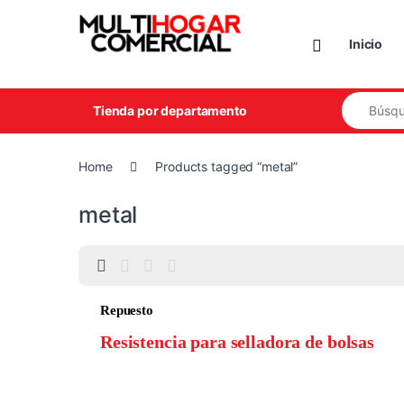
Skip to navigation
Skip to content
Inicio
Search for
Tienda por departamento
Home
Products tagged “metal”
metal
Repuesto
Resistencia para selladora de bolsas