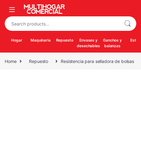
Skip to navigation
Skip to content
Search for:
Hogar
Maquinaria
Repuesto
Envases y
Ganchos y
Estuf
desechables
balanzas
Home
Repuesto
Resistencia para selladora de bolsas