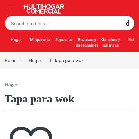
Skip to navigation
Skip to content
Search for:
Hogar
Maquinaria
Repuesto
Envases y
Ganchos y
Estuf
desechables
balanzas
Home
Hogar
Tapa para wok
Hogar
Tapa para wok