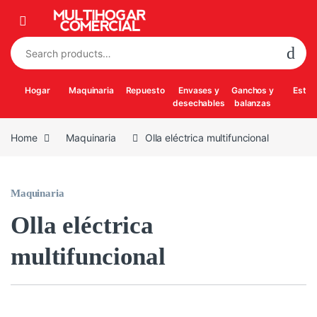
Skip to navigation
Skip to content
Search for:
Hogar
Maquinaria
Repuesto
Envases y
Ganchos y
Estuf
desechables
balanzas
Home
Maquinaria
Olla eléctrica multifuncional
Maquinaria
Olla eléctrica
multifuncional