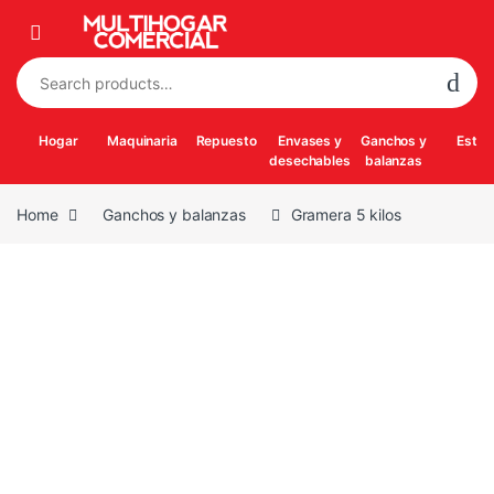
Skip to navigation
Skip to content
Search for:
Hogar
Maquinaria
Repuesto
Envases y
Ganchos y
Estuf
desechables
balanzas
Home
Ganchos y balanzas
Gramera 5 kilos