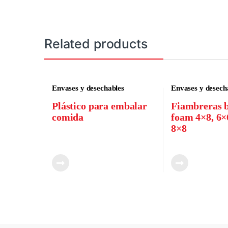
Related products
Envases y desechables
Envases y desech
Plástico para embalar
Fiambreras b
comida
foam 4×8, 6×
8×8