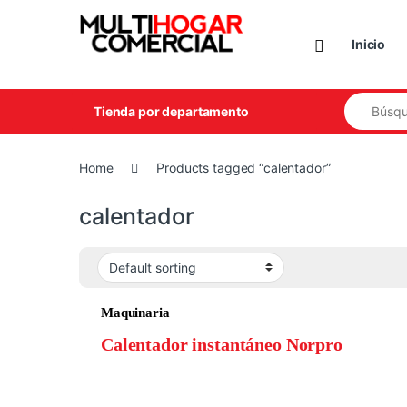
Skip to navigation
Skip to content
Inicio
Search for
Tienda por departamento
Home
Products tagged “calentador”
calentador
Maquinaria
Calentador instantáneo Norpro