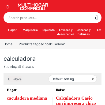
Skip to navigation
Skip to content
Search for:
Hogar
Maquinaria
Repuesto
Envases y
Ganchos y
Estuf
desechables
balanzas
Home
Products tagged “calculadora”
calculadora
Showing all 3 results
Filters
Hogar
Bolsas
caculadora mediana
Calculadora Casio
con impresora chico