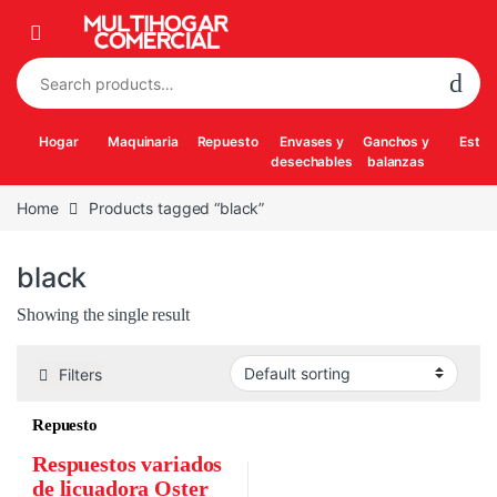
Skip to navigation
Skip to content
Search for:
Hogar
Maquinaria
Repuesto
Envases y
Ganchos y
Estuf
desechables
balanzas
Home
Products tagged “black”
black
Showing the single result
Filters
Repuesto
Respuestos variados
de licuadora Oster